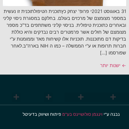
31 באוגוסט 2021י פרופ' יצחק כץתוכנית הטיפולתוכנית זו נעשית
במספר מצומצם של מרכזים בעולם. בחלקם במסגרת ניסוי קליני
ובאחרים כתוכנית טיפולית. בניסוי קליני משתתפים בד"כ מספר
מצומצם של חולים אשר פרמטרים רבים נבדקים והיא כוללת
בדיקות דם מתוכננות. תוכניות אלו קשיחות מאד וממומנות ע"י
חברות תרופות או ע"י הממשלה – כמו ה NIH בארה"ב.לאחר
שפורסמו […]
←
ישנות יותר
אלרגיה של העור
מחלות עיניים
אלרגיה נשימה
אלרגיה כמחלה
אבחון ובדיקות
אלרגיה לארס חרקים ותרופות
תרופות וטיפולים
אלרגיה למזון (כללי)
אלרגיה למזונות ספציפיים
אורטיקריה חריפה
חרלת כרונית
דלקת עור שממגע
אטופיק דרמטיטיס
התנהלות בעת תגובה אלרגית למזון
קרדית אבק הבית
גורמי אלרגיה
טיפול חיסוני לאלרגיה
פיתוח ושיווק בדיגיטל
נבנה ע״י
וינגמן סולושיינס בע״מ