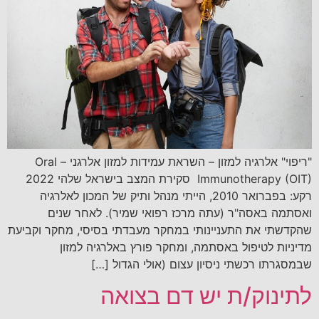
"ריפוי" אלרגיה למזון – השראת עמידות למזון אלרגני – Oral
Immunotherapy (OIT) סקירת המצב בישראל שלהי 2022
רקע: בפברואר 2010, הייתי מנהל ותיק של המכון לאלרגיה
ואסתמה באסה"ר (עתה מרכז רפואי שמיר). לאחר שנים
שהקדשתי את התעניינותי במחקר מעבדתי בסיסי, מחקר וקביעת
מדיניות לטיפול באסתמה, ומחקר פורץ באלרגיה למזון
שבמסגרתו רכשתי ניסיון עצום (אולי הגדול […]
לתינוק/ת יש דם בצואה