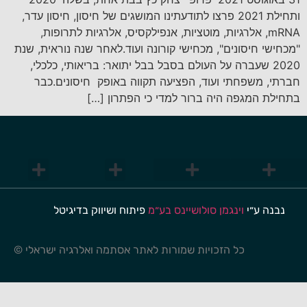
ותחילת 2021 פרצו לתודעתינו המושגים של חיסון, חיסון עדר,
mRNA, אלרגיות, מוטציות, אנפילקסיס, אלרגיות לתרופות,
"מכחישי חיסונים", מכחישי קורונה ועוד.לאחר שנה נוראית, שנת
2020 שעברה על העולם בסבל בבל יתואר: בריאותי, כלכלי,
חברתי, משפחתי ועוד, הפציעה תקווה באופק חיסונים.כבר
בתחילת המגפה היה ברור למדי כי הפתרון […]
אלרגיה של העור
מחלות עיניים
אלרגיה נשימה
אלרגיה כמחלה
אבחון ובדיקות
אלרגיה לארס חרקים ותרופות
תרופות וטיפולים
אלרגיה למזון (כללי)
אלרגיה למזונות ספציפיים
אורטיקריה חריפה
חרלת כרונית
דלקת עור שממגע
אטופיק דרמטיטיס
התנהלות בעת תגובה אלרגית למזון
קרדית אבק הבית
גורמי אלרגיה
טיפול חיסוני לאלרגיה
פיתוח ושיווק בדיגיטל
נבנה ע״י
וינגמן סולושיינס בע״מ
© כל הזכויות שמורות לאתר אסתמה ואלרגיה ישראלי